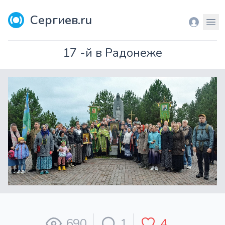
Сергиев.ru
Вход
Мен
17 -й в Радонеже
690
1
4