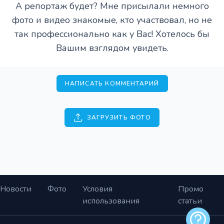
А репортаж будет? Мне присылали немного
фото и видео знакомые, кто участвовал, но не
так профессионально как у Вас! Хотелось бы
Вашим взглядом увидеть.
НАПИСАТЬ КОММЕНТАРИЙ
ЗАГРУЗИТЬ ФОТО
Новости
Фото
Условия
Промо
использования
статьи
Обратная