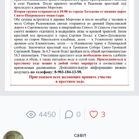
4450
0
3
савл