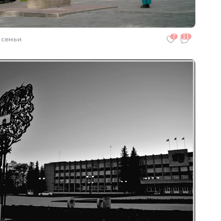
7
11
 семьи