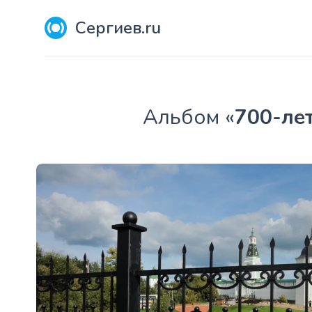
Сергиев.ru
Aльбом «
700-ле