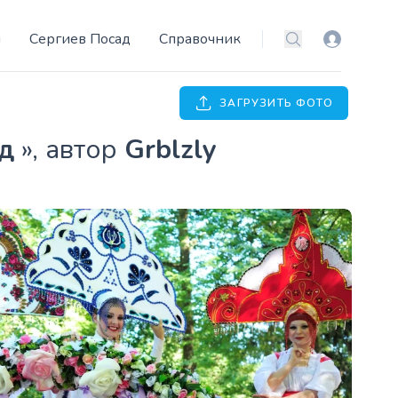
и
Сергиев Посад
Справочник
Вход
Поиск
ЗАГРУЗИТЬ ФОТО
од
», автор
Grblzly