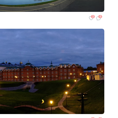
3
4
я