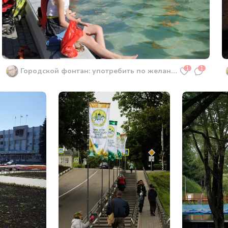
1
1
Городской фонтан: употребить по желанию и по погоде