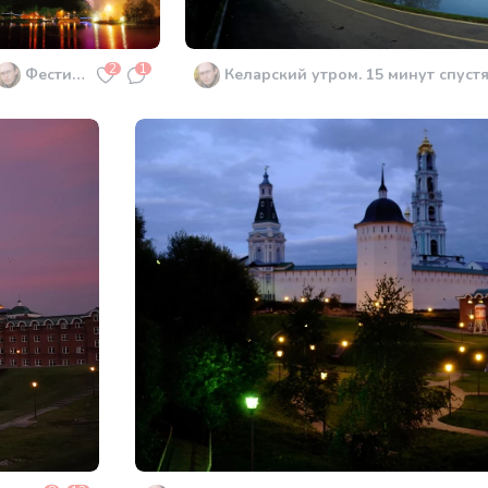
2
1
Фестиваль фейерверков
Келарский утром. 15 минут спуст