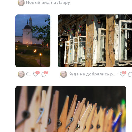
Новый вид на Лавру
4
7
4
Семинарский парк
Куда не добрались руки организаторов