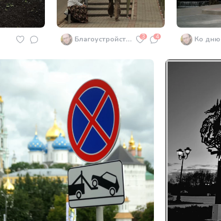
3
4
Благоустройство
Ко дню