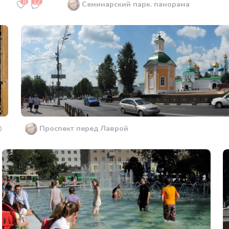
8
12
Семинарский парк. панорама
Проспект перед Лаврой