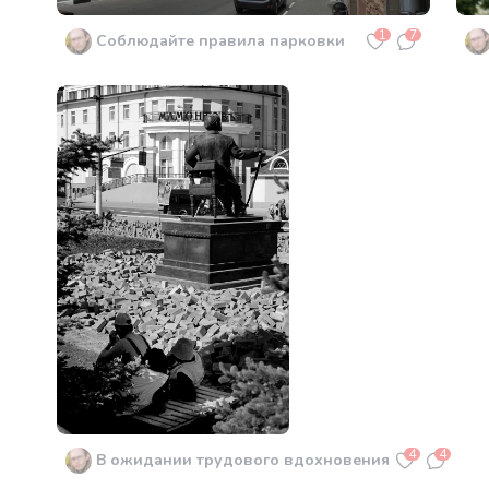
1
7
Соблюдайте правила парковки
4
4
В ожидании трудового вдохновения