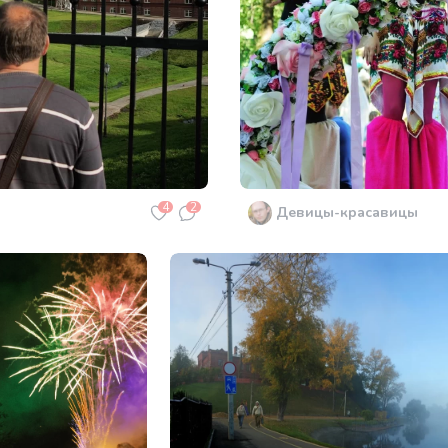
4
2
Девицы-красавицы