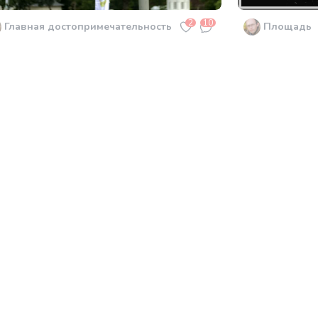
2
10
Главная достопримечательность
Площадь