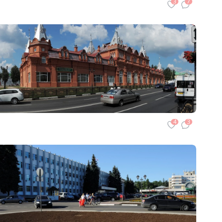
3
7
4
3