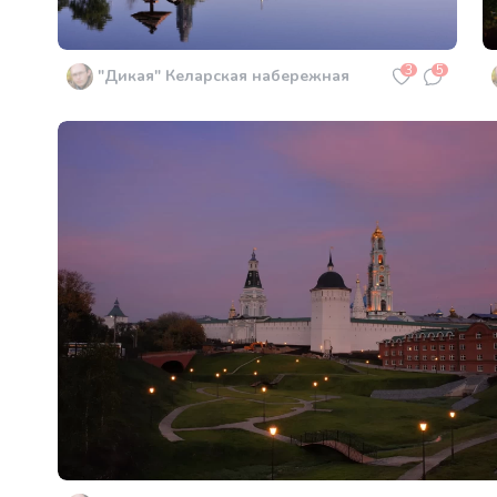
3
5
"Дикая" Келарская набережная