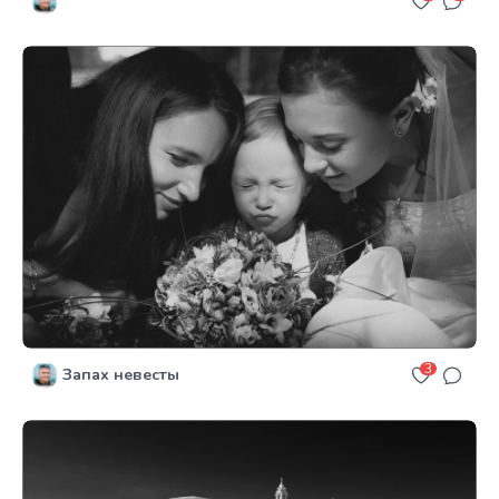
***
3
Запах невесты