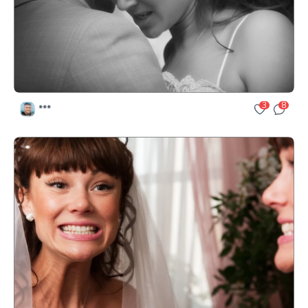
3
8
***