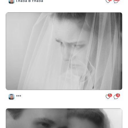
Глаза в глаза
5
4
***