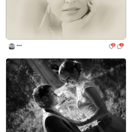
8
2
***