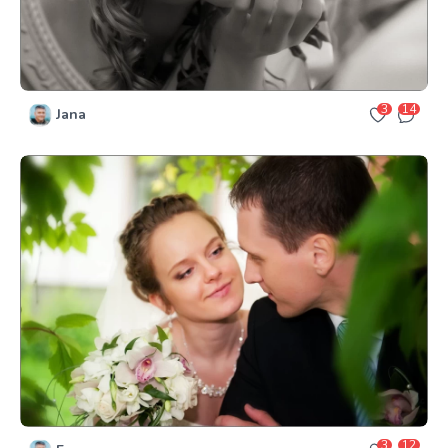
3
14
Jana
3
12