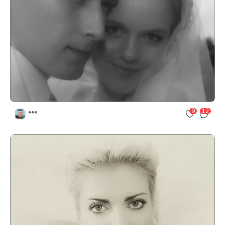
9
12
***