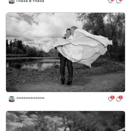
Глаза в глаза
5
3
****************