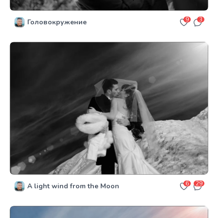
9
3
Головокружение
6
29
A light wind from the Moon