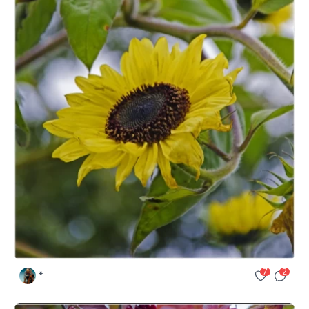
7
2
*