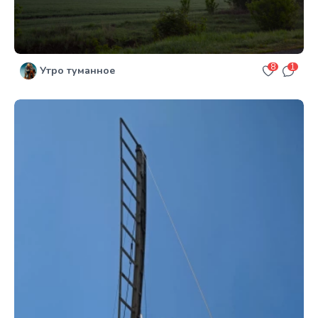
8
1
Утро туманное