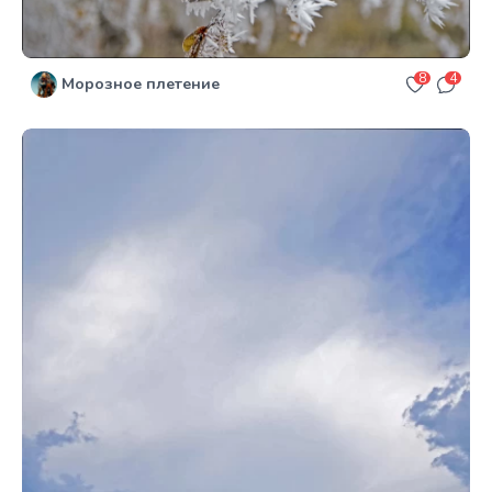
8
4
Морозное плетение