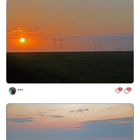
7
2
***