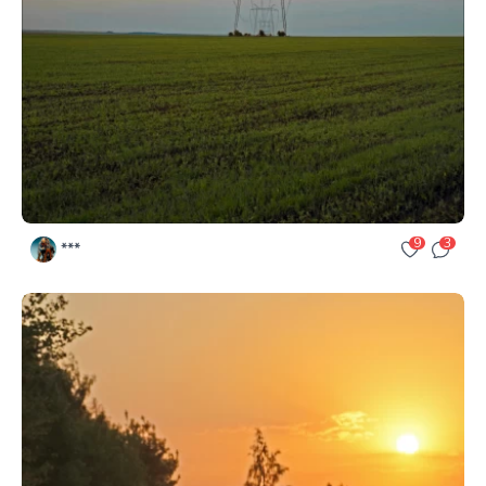
9
3
***