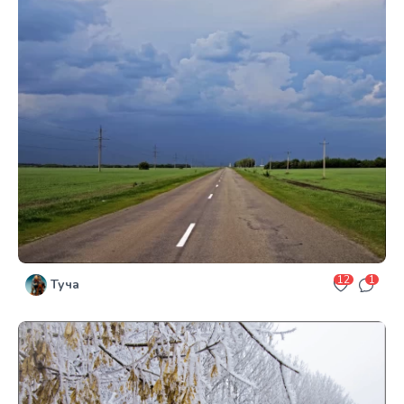
12
1
Туча