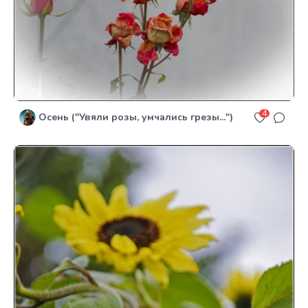
4
Осень ("Увяли розы, умчались грезы...")