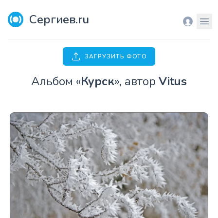
Сергиев.ru
Вход
Мен
ЗАГРУЗИТЬ ФОТО
Aльбом «
Курск
», автор
Vitus