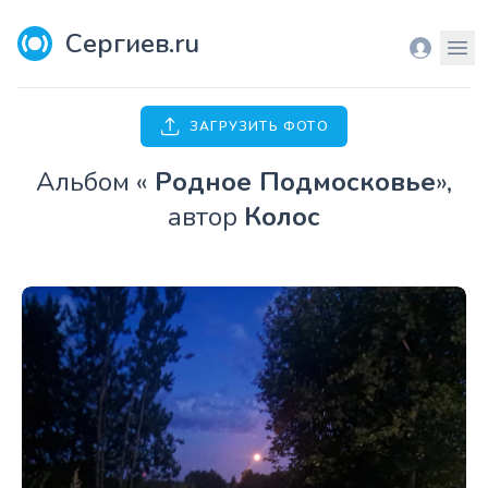
Сергиев.ru
Вход
Мен
ЗАГРУЗИТЬ ФОТО
Aльбом «
Родное Подмосковье
»,
автор
Колос