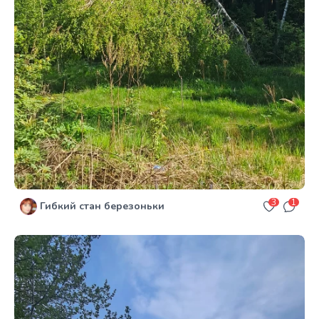
3
1
Гибкий стан березоньки