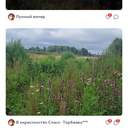
1
Лунный вечер
4
2
В окрестностях Спасс- Торбеево***