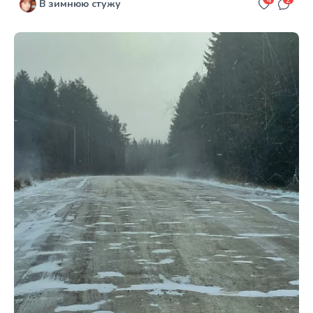
4
2
В зимнюю стужу