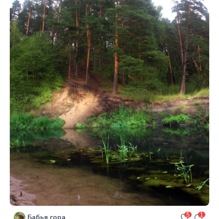
5
1
Бабья гора