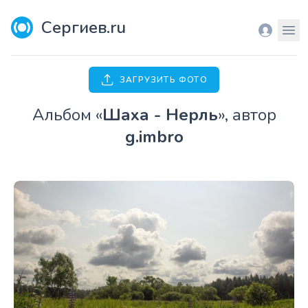
Сергиев.ru
Вход
Мен
ЗАГРУЗИТЬ ФОТО
Aльбом «
Шаха - Нерль
», автор
g.imbro