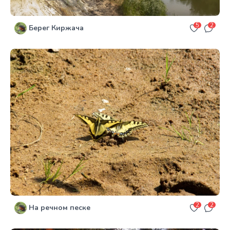
5
2
Берег Киржача
2
2
На речном песке