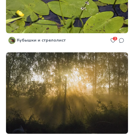
3
Кубышки и стрелолист