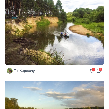
5
3
По Киржачу