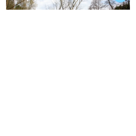
5
3
Весенний денёк на Нерли