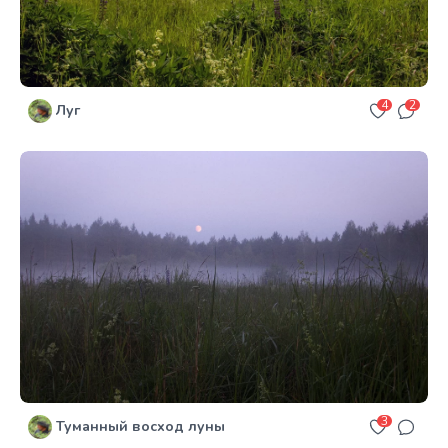
4
2
Луг
3
Туманный восход луны