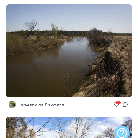
2
Полдень на Киржаче
Обратная