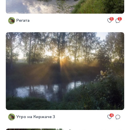
5
1
Регата
4
Утро на Киржаче 3