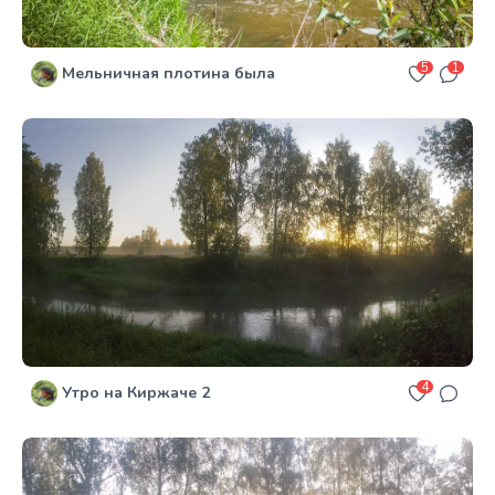
5
1
Мельничная плотина была
4
Утро на Киржаче 2