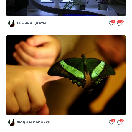
7
46
зимние цветы
5
6
люди и бабочки