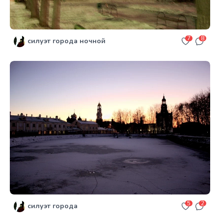
7
8
силуэт города ночной
5
2
силуэт города