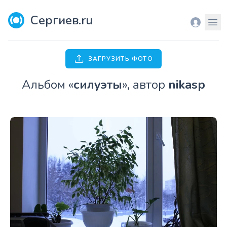
Сергиев.ru
Вход
Мен
ЗАГРУЗИТЬ ФОТО
Aльбом «
силуэты
», автор
nikasp