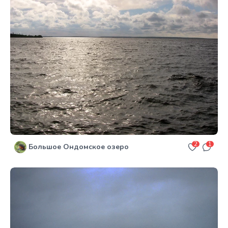
2
1
Большое Ондомское озеро