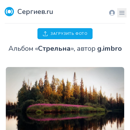
Сергиев.ru
Вход
Мен
ЗАГРУЗИТЬ ФОТО
Aльбом «
Стрельна
», автор
g.imbro