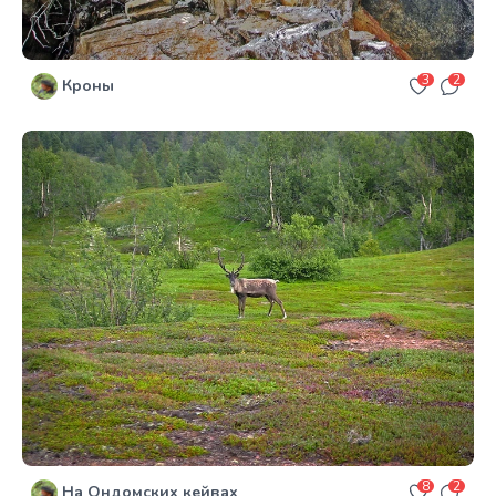
3
2
Кроны
8
2
На Ондомских кейвах