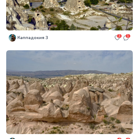
3
1
Каппадокия 3