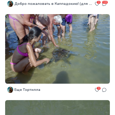
3
10
Добро пожаловать в Каппадокию! (для Оляля)
3
Еще Тортилла