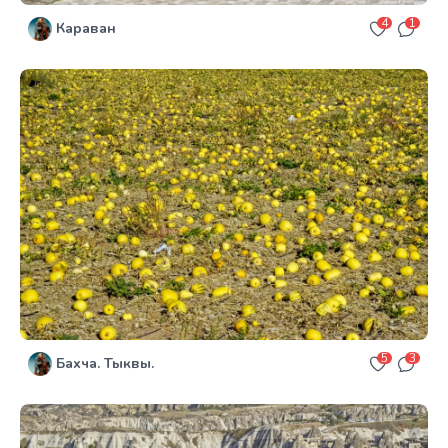
4
1
Караван
5
3
Бахча. Тыквы.