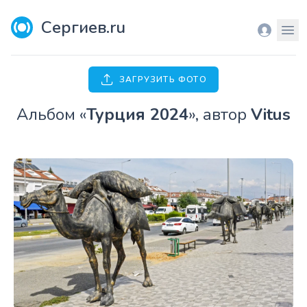
Сергиев.ru
Вход
Мен
ЗАГРУЗИТЬ ФОТО
Aльбом «
Турция 2024
», автор
Vitus