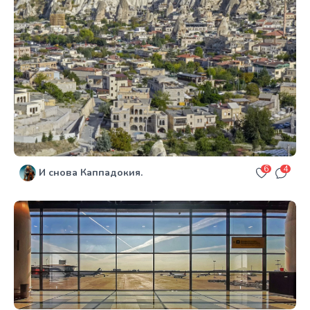
6
4
И снова Каппадокия.