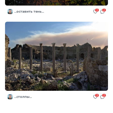
3
2
...оставить тень...
3
2
...столпы...