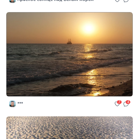
7
4
***