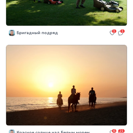
1
1
Бригадный подряд
6
21
Красное солнце над Белым морем