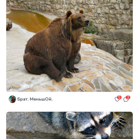
5
3
Брат. МеньшОй.