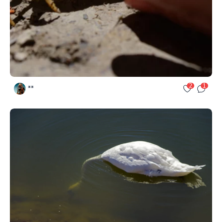
2
1
**