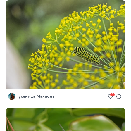
9
Гусеница Махаона