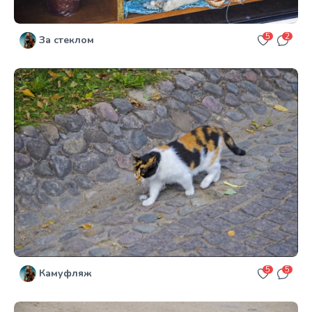
5
2
За стеклом
5
5
Камуфляж