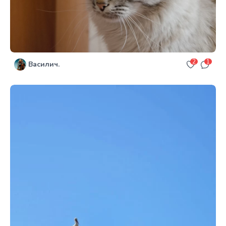
2
1
Василич.