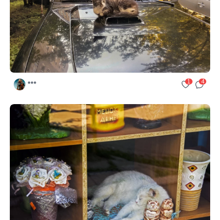
1
4
***