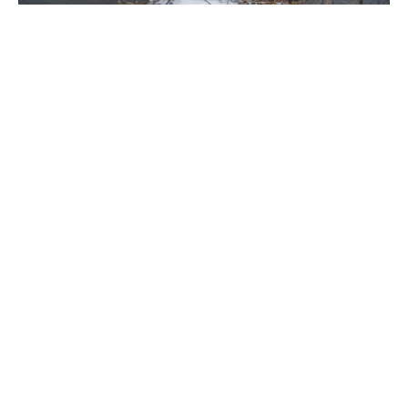
6
3
Серая Шейка
3
4
Селезень