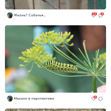
12
4
Жизнь? Собачья...
6
Махаон в перспективе