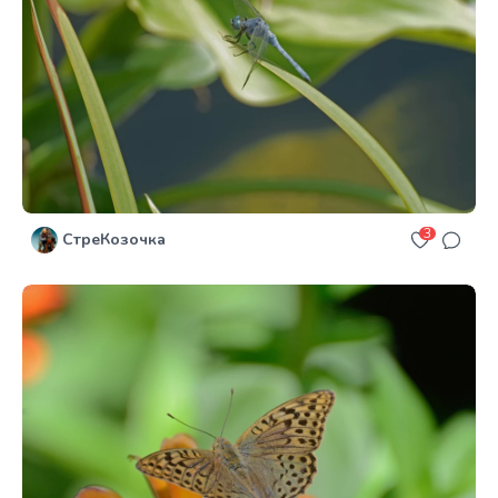
3
СтреКозочка