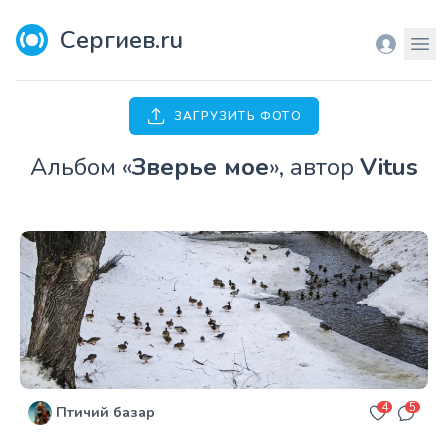
Сергиев.ru
Вход
Мен
ЗАГРУЗИТЬ ФОТО
Aльбом «
Зверье мое
», автор
Vitus
4
5
Птичий базар