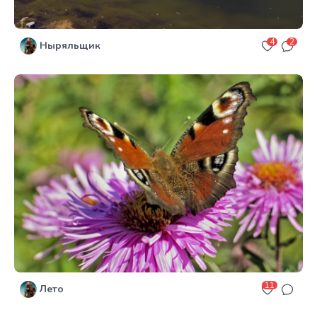
4
2
Ныряльщик
11
Лето