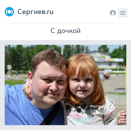
Сергиев.ru
Вход
Мен
C дочкой