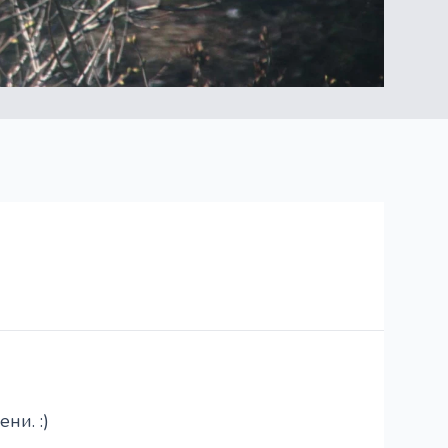
ни. :)