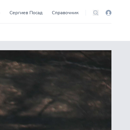
и
Сергиев Посад
Справочник
Вход
Поиск