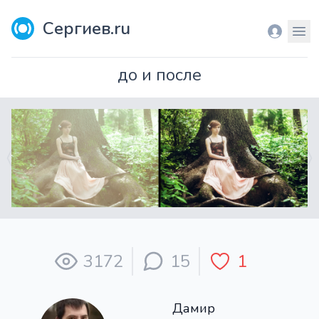
Сергиев.ru
Вход
Мен
до и после
3172
15
1
Дамир