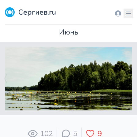
Сергиев.ru
Вход
Мен
Июнь
102
5
9