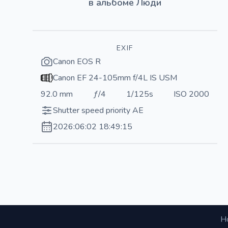
в альбоме
Люди
EXIF
Canon EOS R
Canon EF 24-105mm f/4L IS USM
92.0 mm
ƒ/4
1/125s
ISO 2000
Shutter speed priority AE
2026:06:02 18:49:15
Н