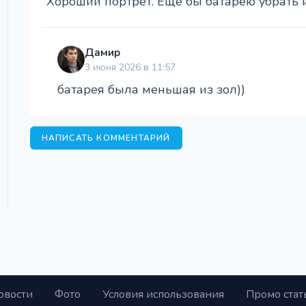
Хороший портрет. Ещё бы батарею убрать и
Дамир
3 июня 2026 в 11:57
батарея была меньшая из зол))
НАПИСАТЬ КОММЕНТАРИЙ
овости
Фото
Условия использования
Промо стат