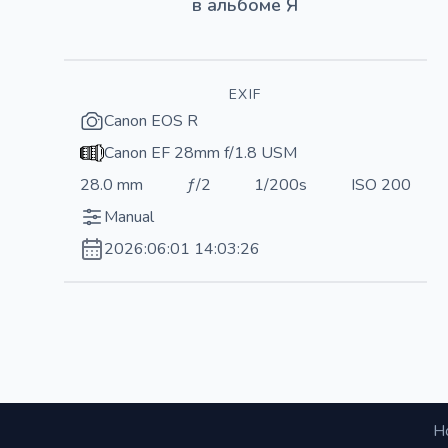
в альбоме
Я
EXIF
Canon EOS R
Canon EF 28mm f/1.8 USM
28.0 mm
ƒ/2
1/200s
ISO 200
Manual
2026:06:01 14:03:26
Н