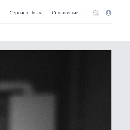
и
Сергиев Посад
Справочник
Вход
Поиск