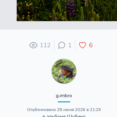
112
1
6
g.imbro
Опубликовано
28 июня 2026 в 21:29
в альбоме
Шубино