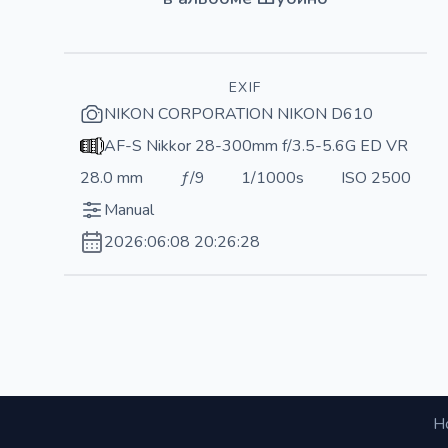
EXIF
NIKON CORPORATION NIKON D610
AF-S Nikkor 28-300mm f/3.5-5.6G ED VR
28.0 mm
ƒ/9
1/1000s
ISO 2500
Manual
2026:06:08 20:26:28
Н