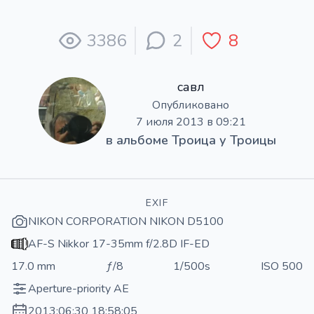
3386
2
8
савл
Опубликовано
7 июля 2013 в 09:21
в альбоме
Троица у Троицы
EXIF
NIKON CORPORATION NIKON D5100
AF-S Nikkor 17-35mm f/2.8D IF-ED
17.0 mm
ƒ/8
1/500s
ISO 500
Aperture-priority AE
2013:06:30 18:58:05