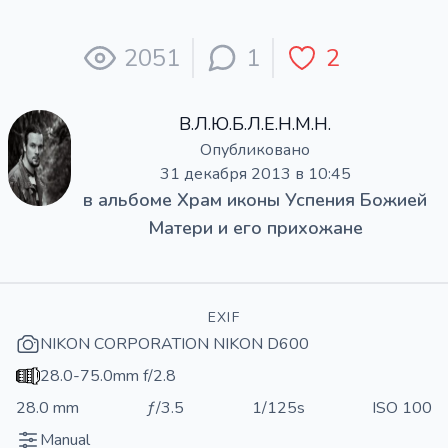
2051
1
2
В.Л.Ю.Б.Л.Е.Н.М.Н.
Опубликовано
31 декабря 2013 в 10:45
в альбоме
Храм иконы Успения Божией
Матери и его прихожане
EXIF
NIKON CORPORATION NIKON D600
28.0-75.0mm f/2.8
28.0 mm
ƒ/3.5
1/125s
ISO 100
Manual