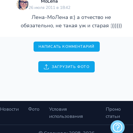
MoLena
26 июля 2011 в 18:42
Лена-МоЛена я:) а отчество не
обязательно, не такая уж и старая :))))))
НАПИСАТЬ КОММЕНТАРИЙ
ЗАГРУЗИТЬ ФОТО
Новости
Фото
Условия
Промо
использования
статьи
Обратная