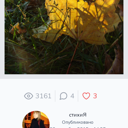
3161
4
3
стихиЯ
Опубликовано