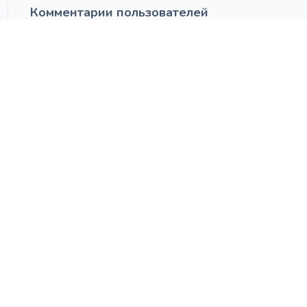
Комментарии пользователей
НАПИСАТЬ КОММЕНТАРИЙ
савл
19 января 2024 в 18:04
Выучатся и станут священниками на своем 
Дамир
20 января 2024 в 11:47
а может останутся у нас нарожают детей
савл
20 января 2024 в 16:10
Может. Ты же не спешишь рожать, приде