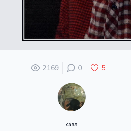
2169
0
5
савл