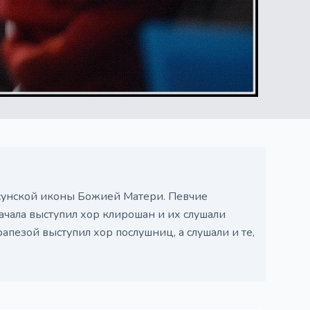
сунской иконы Божией Матери. Певчие
ачала выступил хор клирошан и их слушали
рапезой выступил хор послушниц, а слушали и те,