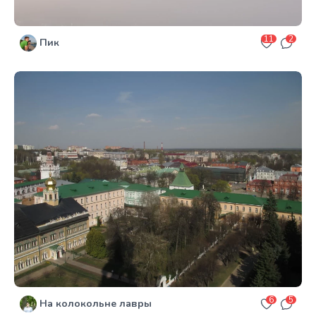
11
2
Пик
6
5
На колокольне лавры