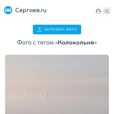
Сергиев.ru
Вход
Мен
ЗАГРУЗИТЬ ФОТО
Фото с тегом «
Колокольня
»