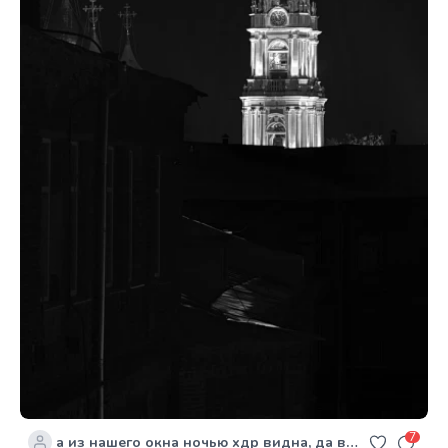
7
а из нашего окна ночью хдр видна, да впридачу ифраред...