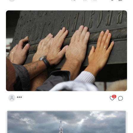
1
***