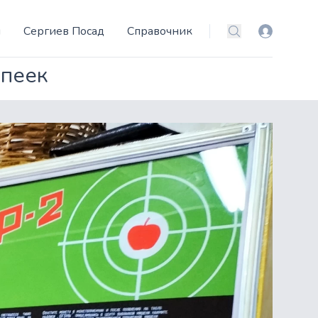
и
Сергиев Посад
Справочник
Вход
Поиск
опеек