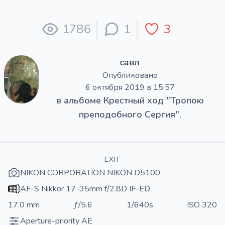
1786
1
3
савл
Опубликовано
6 октября 2019 в 15:57
в альбоме
Крестный ход "Тропою
преподобного Сергия".
EXIF
NIKON CORPORATION NIKON D5100
AF-S Nikkor 17-35mm f/2.8D IF-ED
17.0 mm
ƒ/5.6
1/640s
ISO 320
Aperture-priority AE