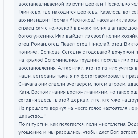
восстанавливаемой из руин церкви. Несколько чел
Глинково, где находится церковь. Казалось, вот с
архимандрит Герман /Чесноков/, насельник лавры
страец сам с ножовкой в руках пилил в алтаре дос
богослужению. Или выйдет из своей келии хозяйк
отец Роман, отец Павел, отец Николай, отец Виктор
пониже , Волкова. Сегодня с годовалой дочуркой 
на крылос! Вспоминались трудник, послушники отц
восстановления. Алтарники, кто-то из них учится
наши, ветераны тыла, я их фотографировал в пра
Сначала они сидели вчетвером, потом втроем, вдво
Катя. Воспоминания воспоминаниями, но такое о
сегодня здесь , в этой церкви, и те, кто уже на дру
Из прошлого вернул на место голос настоятеля ие
царьство...."
По литургии, как полагается, пели многолетия. Во
угощение и мы разошлись, чтобы, даст Бог, встрети