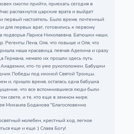
овек смогли прийти, приехать сегодня в
ейчас распахнутся царские врата и выйдет
 и первый настоятель. Было время, почтенный
ки для первых врат, готовились к первому
а подворья Лариса Николаевна. Батюшки наши,
. Регенты Лена, Оля, что повыше и Оля, что
пришла наша красавица, певчая Аделина и сразу
а Германа, немало их прошли здесь путь
 в Академии, кто-то уже рукоположен. Бабушки
здник Победы под иконой Святой Троицы.
ем и, пришло время, осталась одна бабушка
щущение, что все вспомнившиеся люди были
гом свете, и те, кто еще в земном мире.
рея Михаила Боданова "Благословенно
досвятный молебен, крестный ход, легкое
ться еще и еще :) Слава Богу!