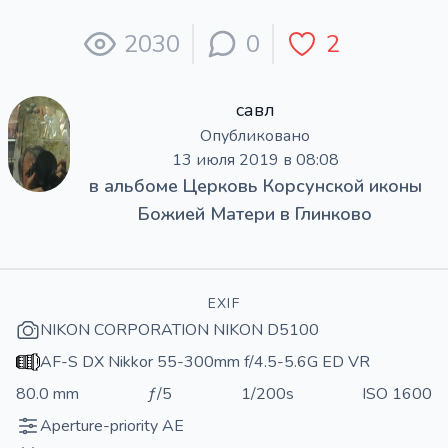
2030
0
2
савл
Опубликовано
13 июля 2019 в 08:08
в альбоме
Церковь Корсунской иконы
Божией Матери в Глинково
EXIF
NIKON CORPORATION NIKON D5100
AF-S DX Nikkor 55-300mm f/4.5-5.6G ED VR
80.0 mm
ƒ/5
1/200s
ISO 1600
Aperture-priority AE