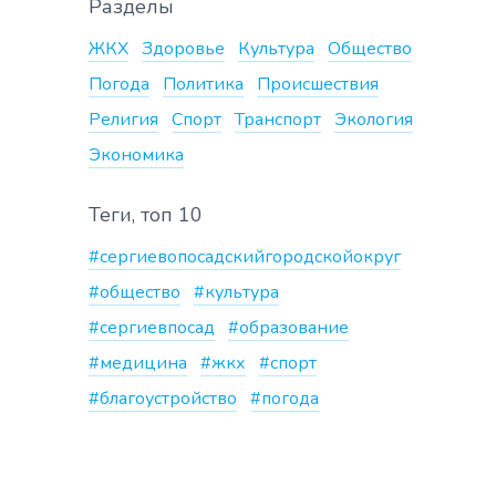
Разделы
ЖКХ
Здоровье
Культура
Общество
Погода
Политика
Происшествия
Религия
Спорт
Транспорт
Экология
Экономика
Теги, топ 10
#сергиевопосадскийгородскойокруг
#общество
#культура
#сергиевпосад
#образование
#медицина
#жкх
#спорт
#благоустройство
#погода