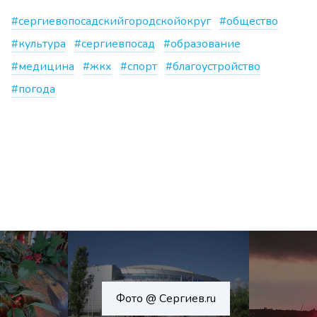
#сергиевопосадскийгородскойокруг
#общество
#культура
#сергиевпосад
#образование
#медицина
#жкх
#спорт
#благоустройство
#погода
Фото @ Сергиев.ru