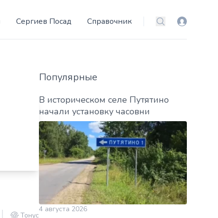
и
Сергиев Посад
Справочник
Вход
Поиск
Популярные
В историческом селе Путятино
начали установку часовни
4 августа 2026
Тонус