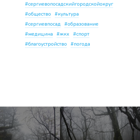
#сергиевопосадскийгородскойокруг
#общество
#культура
#сергиевпосад
#образование
#медицина
#жкх
#спорт
#благоустройство
#погода