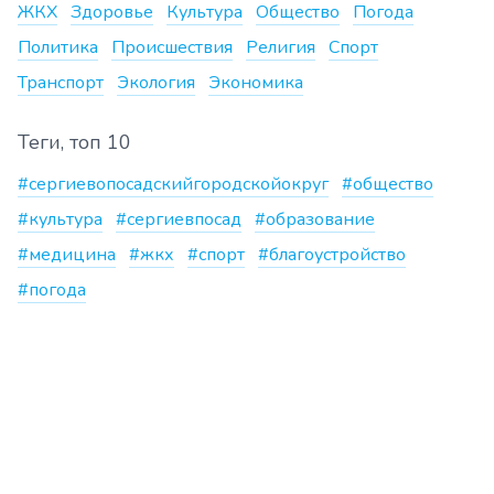
ЖКХ
Здоровье
Культура
Общество
Погода
Политика
Происшествия
Религия
Спорт
Транспорт
Экология
Экономика
Теги, топ 10
#сергиевопосадскийгородскойокруг
#общество
#культура
#сергиевпосад
#образование
#медицина
#жкх
#спорт
#благоустройство
#погода