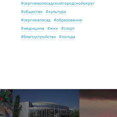
#сергиевопосадскийгородскойокруг
#общество
#культура
#сергиевпосад
#образование
#медицина
#жкх
#спорт
#благоустройство
#погода