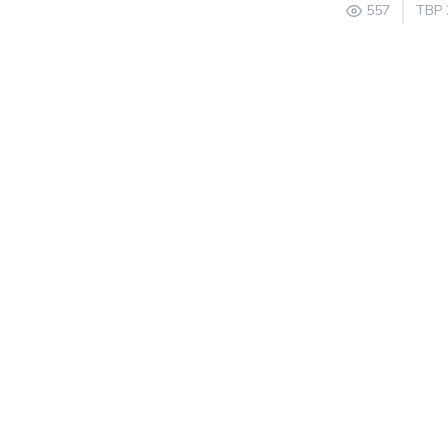
557
ТВР 