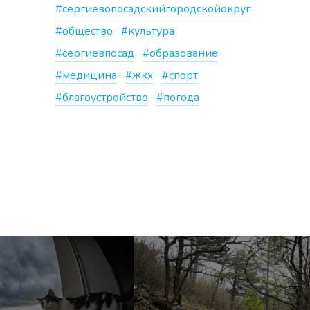
#сергиевопосадскийгородскойокруг
#общество
#культура
#сергиевпосад
#образование
#медицина
#жкх
#спорт
#благоустройство
#погода