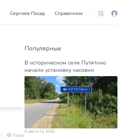
и
Сергиев Посад
Справочник
Вход
Поиск
Популярные
В историческом селе Путятино
начали установку часовни
4 августа 2026
Тонус