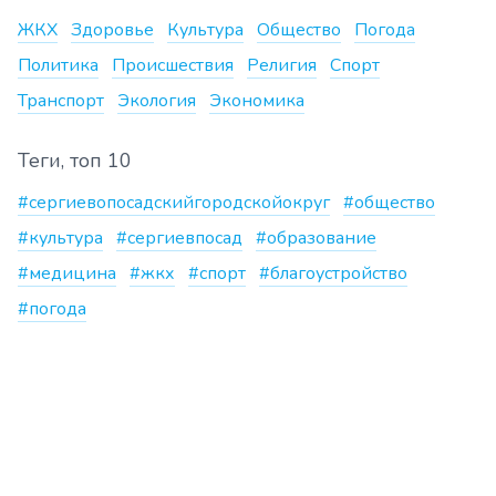
ЖКХ
Здоровье
Культура
Общество
Погода
Политика
Происшествия
Религия
Спорт
Транспорт
Экология
Экономика
Теги, топ 10
#сергиевопосадскийгородскойокруг
#общество
#культура
#сергиевпосад
#образование
#медицина
#жкх
#спорт
#благоустройство
#погода