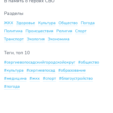
В память о героях СВО
Разделы
ЖКХ
Здоровье
Культура
Общество
Погода
Политика
Происшествия
Религия
Спорт
Транспорт
Экология
Экономика
Теги, топ 10
#сергиевопосадскийгородскойокруг
#общество
#культура
#сергиевпосад
#образование
#медицина
#жкх
#спорт
#благоустройство
#погода