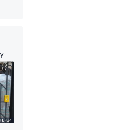
у
ТВР24