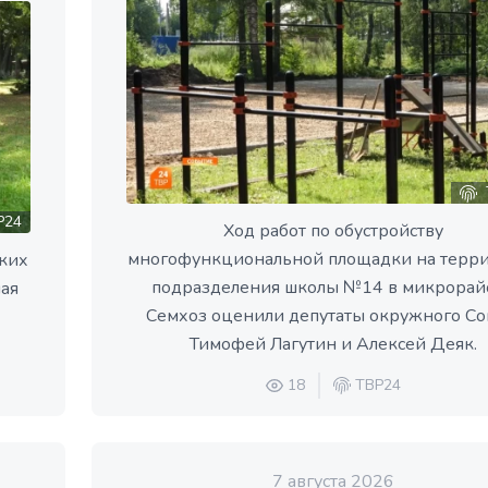
Р24
Ход работ по обустройству
многофункциональной площадки на терр
ких
подразделения школы №14 в микрорай
ная
Семхоз оценили депутаты окружного Со
Тимофей Лагутин и Алексей Деяк.
18
ТВР24
7 августа 2026