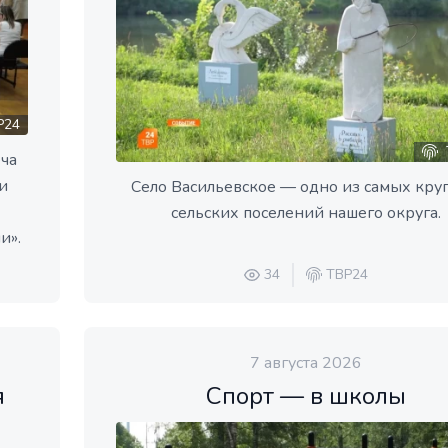
Р24
еча
и
Село Васильевское — одно из самых кру
сельских поселений нашего округа.
и».
34
ТВР24
7 августа 2026
я
Спорт — в школы