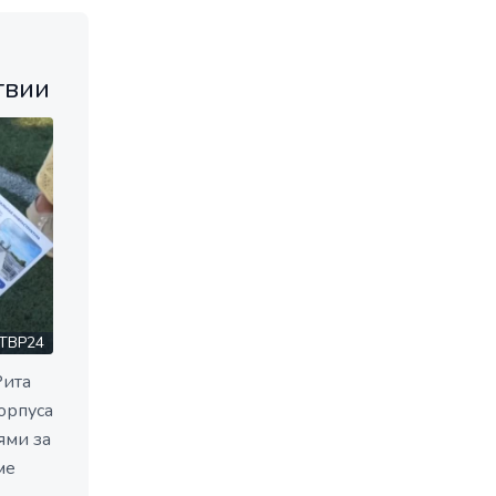
твии
ТВР24
Рита
орпуса
ями за
ме