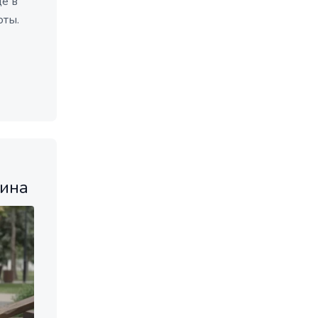
ё в
оты.
кина