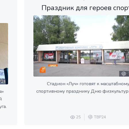
Праздник для героев спор
Р24
Стадион «Луч» готовят к масштабном
спортивному празднику Дню физкультур
я»
й
га.
25
ТВР24