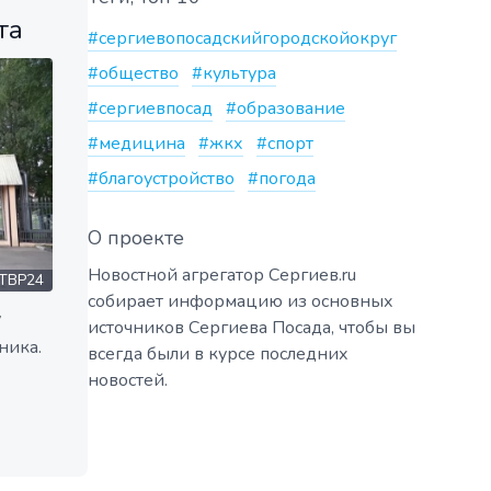
та
#сергиевопосадскийгородскойокруг
#общество
#культура
#сергиевпосад
#образование
#медицина
#жкх
#спорт
#благоустройство
#погода
О проекте
Новостной агрегатор Сергиев.ru
ТВР24
собирает информацию из основных
у
источников Сергиева Посада, чтобы вы
ника.
всегда были в курсе последних
новостей.