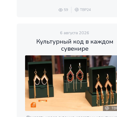
59
ТВР24
6 августа 2026
Культурный код в каждом
сувенире
ТВ