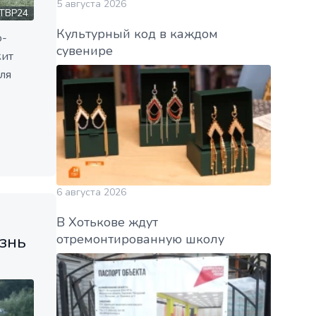
5 августа 2026
ТВР24
Культурный код в каждом
о-
сувенире
жит
ля
6 августа 2026
В Хотькове ждут
отремонтированную школу
знь