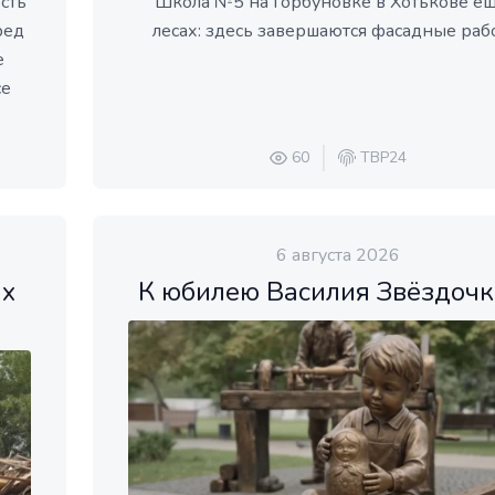
сть
Школа №5 на Горбуновке в Хотькове ещ
ред
лесах: здесь завершаются фасадные раб
е
се
60
ТВР24
6 августа 2026
ых
К юбилею Василия Звёздоч