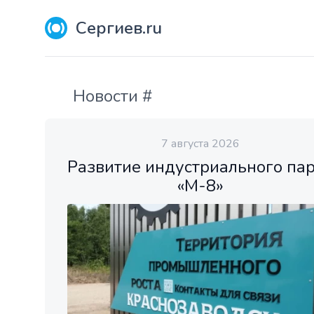
Сергиев.ru
Новости #
7 августа 2026
Развитие индустриального па
«М-8»