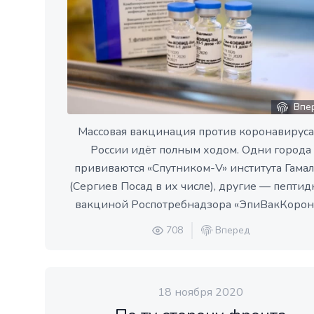
Впе
Массовая вакцинация против коронавируса
России идёт полным ходом. Одни города
прививаются «Спутником-V» института Гама
(Сергиев Посад в их числе), другие — пепти
вакциной Роспотребнадзора «ЭпиВакКорона
708
Вперед
18 ноября 2020