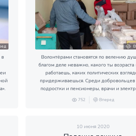
ред
В
 в
Волонтёрами становятся по велению душ
благом деле неважно, какого ты возраста 
леи
работаешь, каких политических взгляд
дной
придерживаешься. Среди добровольцев 
».
подростки и пенсионеры, врачи и электр
752
Вперед
10 июня 2020