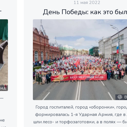
11 мая 2022
т
День Победы: как это бы
ред
В
 —
Город госпиталей, город «оборонки», горо
формировалась 1-я Ударная Армия, где в 
 не
шли лесо- и торфозаготовки, а в полях — би