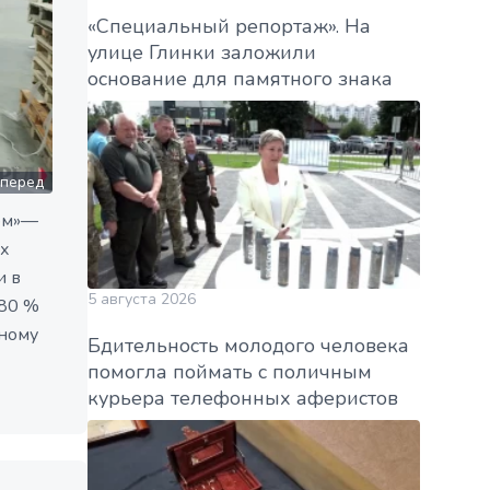
«Специальный репортаж». На
улице Глинки заложили
основание для памятного знака
перед
ом»—
х
и в
5 августа 2026
 80 %
ному
Бдительность молодого человека
помогла поймать с поличным
курьера телефонных аферистов