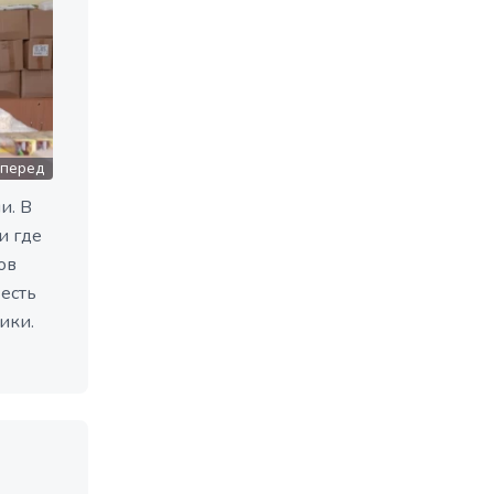
перед
и. В
и где
ов
есть
ики.