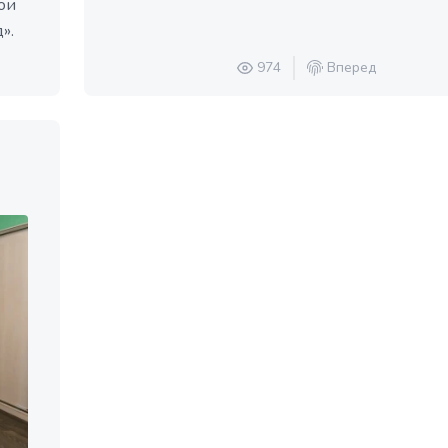
ои
».
974
Вперед