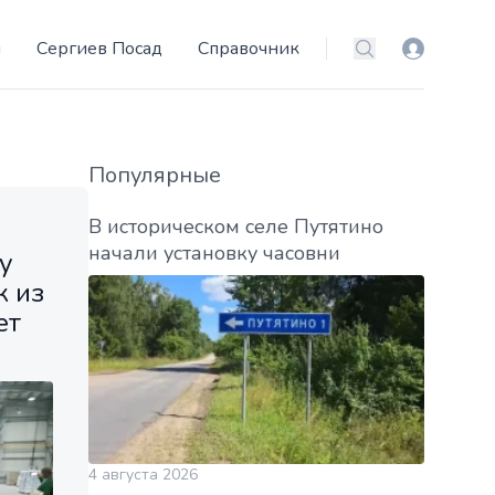
и
Сергиев Посад
Справочник
Вход
Поиск
Популярные
В историческом селе Путятино
начали установку часовни
у
к из
ет
4 августа 2026