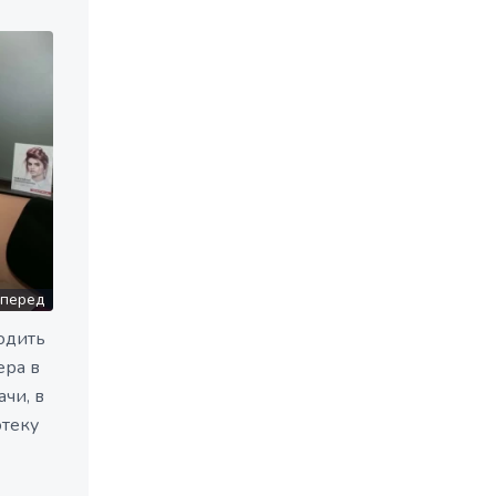
перед
одить
ера в
чи, в
отеку