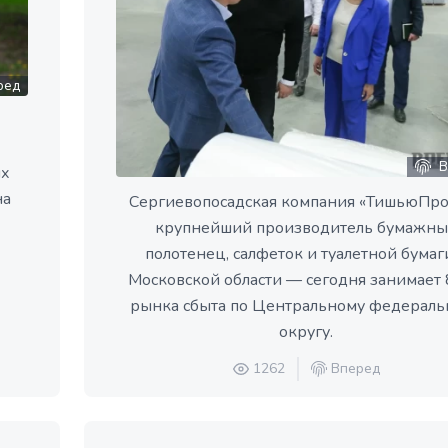
ред
В
их
на
Сергиевопосадская компания «ТишьюПр
крупнейший производитель бумажны
полотенец, салфеток и туалетной бумаг
Московской области — сегодня занимает
рынка сбыта по Центральному федераль
округу.
1262
Вперед