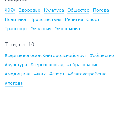
ЖКХ
Здоровье
Культура
Общество
Погода
Политика
Происшествия
Религия
Спорт
Транспорт
Экология
Экономика
Теги, топ 10
#сергиевопосадскийгородскойокруг
#общество
#культура
#сергиевпосад
#образование
#медицина
#жкх
#спорт
#благоустройство
#погода