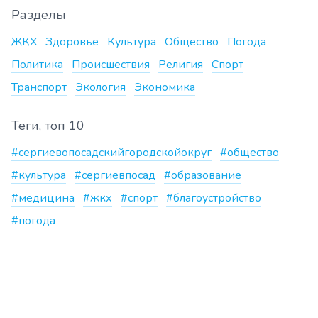
Разделы
ЖКХ
Здоровье
Культура
Общество
Погода
Политика
Происшествия
Религия
Спорт
Транспорт
Экология
Экономика
Теги, топ 10
#сергиевопосадскийгородскойокруг
#общество
#культура
#сергиевпосад
#образование
#медицина
#жкх
#спорт
#благоустройство
#погода