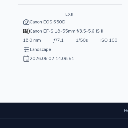
EXIF
Canon EOS 650D
Canon EF-S 18-55mm f/3.5-5.6 IS II
18.0 mm
ƒ/7.1
1/50s
ISO 100
Landscape
2026:06:02 14:08:51
Н