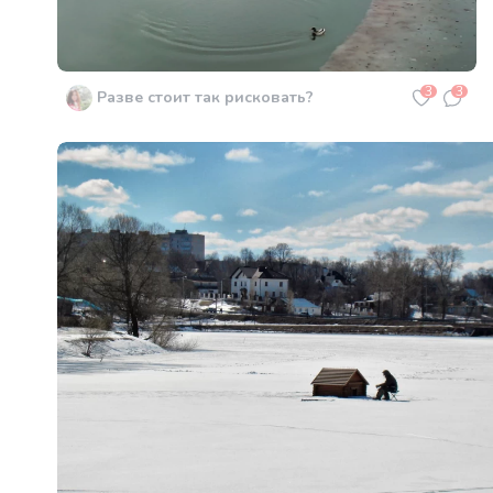
3
3
Разве стоит так рисковать?