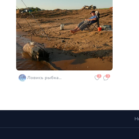
3
3
Ловись рыбка...
Н