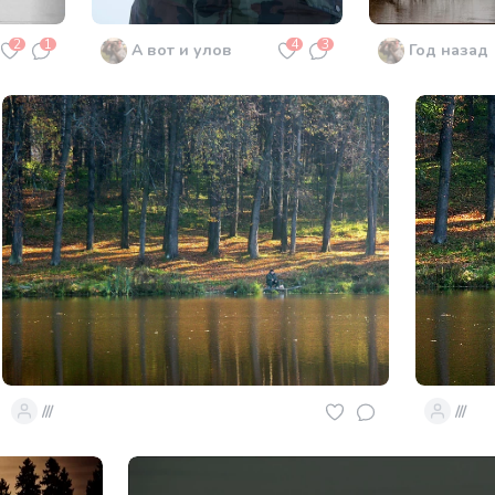
2
1
4
3
А вот и улов
Год назад
///
///