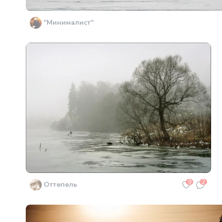
"Минималист"
9
2
Оттепель