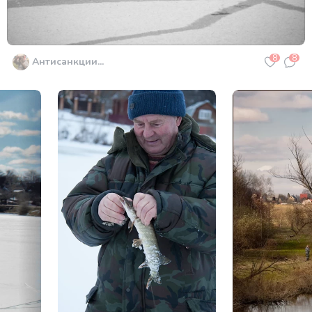
8
8
Антисанкции...