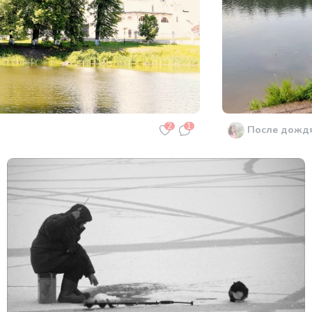
2
1
После дожд