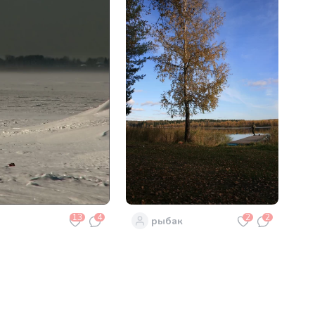
13
4
2
2
рыбак