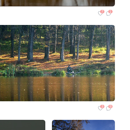
7
1
3
8