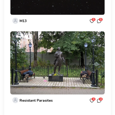
6
6
M13
4
4
Resistant Parasites