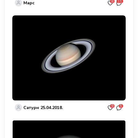
8
11
Марс
9
5
Сатурн 25.04.2018.