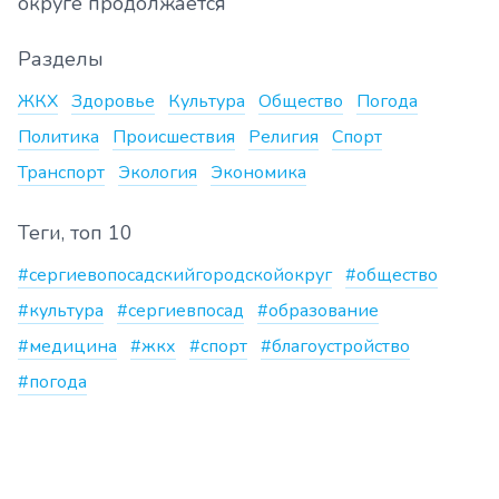
округе продолжается
Разделы
ЖКХ
Здоровье
Культура
Общество
Погода
Политика
Происшествия
Религия
Спорт
Транспорт
Экология
Экономика
Теги, топ 10
#сергиевопосадскийгородскойокруг
#общество
#культура
#сергиевпосад
#образование
#медицина
#жкх
#спорт
#благоустройство
#погода