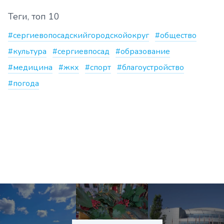
Теги, топ 10
#сергиевопосадскийгородскойокруг
#общество
#культура
#сергиевпосад
#образование
#медицина
#жкх
#спорт
#благоустройство
#погода