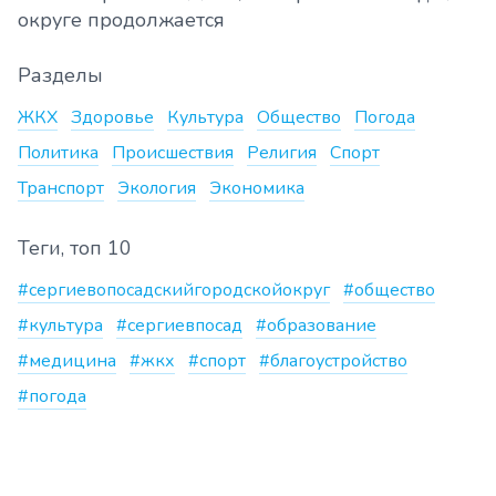
округе продолжается
Разделы
ЖКХ
Здоровье
Культура
Общество
Погода
Политика
Происшествия
Религия
Спорт
Транспорт
Экология
Экономика
Теги, топ 10
#сергиевопосадскийгородскойокруг
#общество
#культура
#сергиевпосад
#образование
#медицина
#жкх
#спорт
#благоустройство
#погода