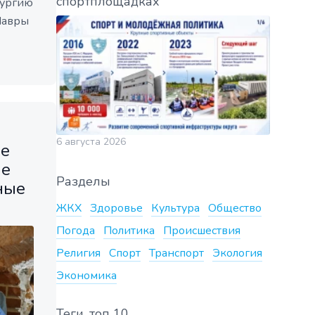
спортплощадках
тургию
Лавры
6 августа 2026
ре
ые
Разделы
ные
ЖКХ
Здоровье
Культура
Общество
Погода
Политика
Происшествия
Религия
Спорт
Транспорт
Экология
Экономика
Теги, топ 10