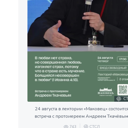
СТ
24 августа в лектории «Маковец» состоитс
встреча с протоиереем Андреем Ткачëвым
743
СТСЛ