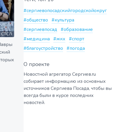
#сергиевопосадскийгородскойокруг
#общество
#культура
#сергиевпосад
#образование
СТСЛ
#медицина
#жкх
#спорт
Лавры
#благоустройство
#погода
ский
оторых
О проекте
Новостной агрегатор Сергиев.ru
собирает информацию из основных
источников Сергиева Посада, чтобы вы
всегда были в курсе последних
новостей.