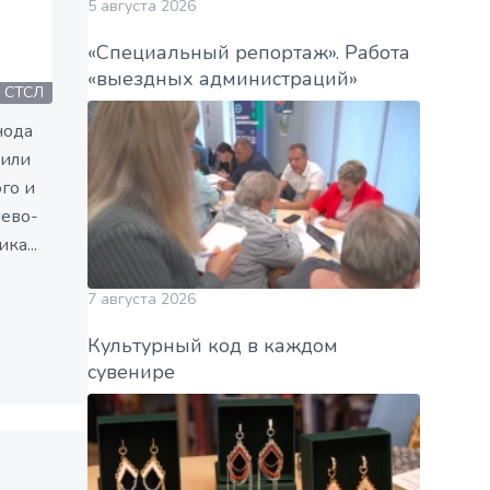
5 августа 2026
«Специальный репортаж». Работа
«выездных администраций»
СТСЛ
нода
вили
го и
иево-
ка...
7 августа 2026
Культурный код в каждом
сувенире