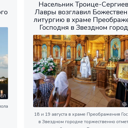
Насельник Троице-Сергие
ого
Лавры возглавил Божестве
литургию в храме Преображ
Господня в Звездном горо
СЛ
пола
18 и 19 августа в храме Преображения Го
в Звездном городке торжественно отме