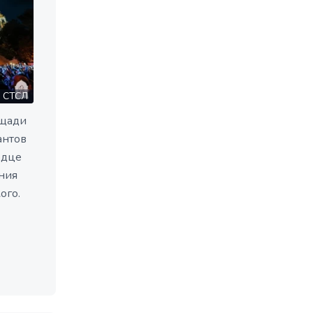
СТСЛ
ощади
антов
рдце
ния
ого.