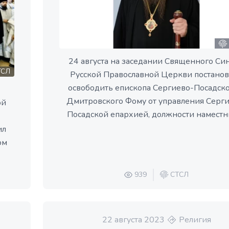
24 августа на заседании Священного Си
СЛ
Русской Православной Церкви постано
освободить епископа Сергиево-Посадско
Дмитровского Фому от управления Серг
ой
Посадской епархией, должности наместни
ил
ом
939
СТСЛ
22 августа 2023
Религия