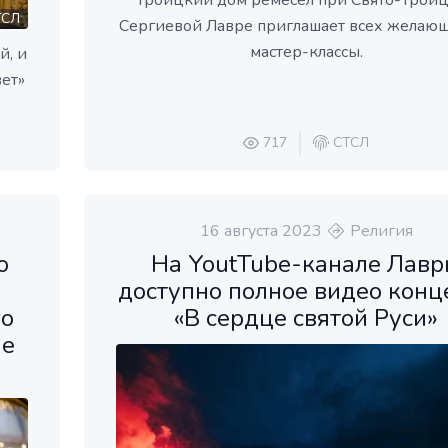
Троицкий дом ремесел при Свято-Трои
СЛ
Сергиевой Лавре приглашает всех желаю
мастер-классы.
й, и
вет»
717
СТСЛ
16 августа 2023
Религия
о
На YoutTube-канале Лав
доступно полное видео конц
го
«В сердце святой Руси»
ле