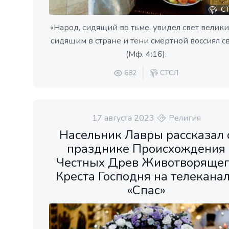
СТ
«Народ, сидящий во тьме, увидел свет велики
сидящим в стране и тени смертной воссиял с
(Мф. 4:16).
682
СТСЛ
17 августа 2023
Религия
Насельник Лавры рассказал 
празднике Происхождения
Честных Древ Животворяще
Креста Господня на телекана
«Спас»