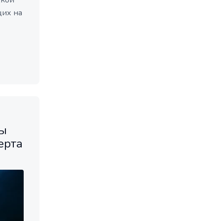
цкой
щих на
ры
ерта