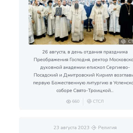
СТ
26 августа, в день отдания праздника
Преображения Господня, ректор Московск
духовной академии епископ Сергиево-
Посадский и Дмитровский Кирилл возглав
первую Божественную литургию в Успенск
соборе Свято-Троицкой...
660
СТСЛ
23 августа 2023
Религия