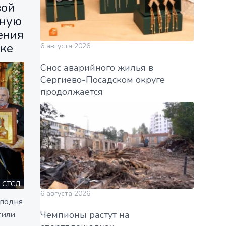
вой
нную
ения
дке
6 августа 2026
Снос аварийного жилья в
Сергиево-Посадском округе
продолжается
СТСЛ
6 августа 2026
сподня
Чемпионы растут на
тили