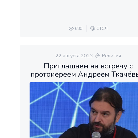
680
СТСЛ
22 августа 2023
Религия
Приглашаем на встречу с
протоиереем Андреем Ткачëв