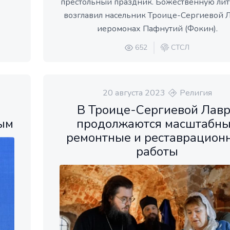
престольный праздник. Божественную ли
возглавил насельник Троице-Сергиевой 
иеромонах Пафнутий (Фокин).
652
СТСЛ
20 августа 2023
Религия
В Троице-Сергиевой Лав
ым
продолжаются масштабн
ремонтные и реставрацион
работы