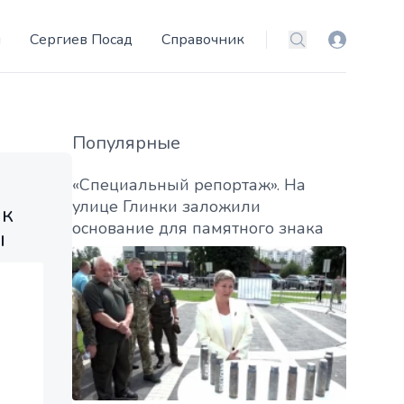
и
Сергиев Посад
Справочник
Вход
Поиск
Популярные
«Специальный репортаж». На
улице Глинки заложили
ик
основание для памятного знака
ы