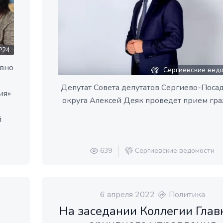
Р24
ивно
Сергиевские вед
Депутат Совета депутатов Сергиево-Поса
ия»
округа Алексей Деяк проведет прием гр
й
639
Сергиевские ведомости
6 апреля 2022
Политика
На заседании Коллегии Глав