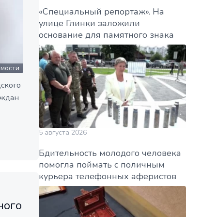
«Специальный репортаж». На
улице Глинки заложили
основание для памятного знака
омости
дского
аждан
5 августа 2026
Бдительность молодого человека
помогла поймать с поличным
курьера телефонных аферистов
ного