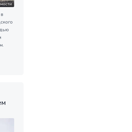
омости
 в
дского
адью
м
м.
ем