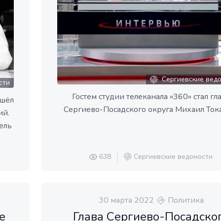
Сергиевские вед
сти
Гостем студии телеканала «360» стал гл
ушёл
Сергиево-Посадского округа Михаил Ток
ий.
ель
638
Сергиевские ведомости
30 марта 2022
Политика
е
Глава Сергиево-Посадско