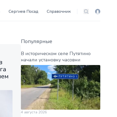
и
Сергиев Посад
Справочник
Вход
Поиск
Популярные
В историческом селе Путятино
начали установку часовни
в
га
ием
4 августа 2026