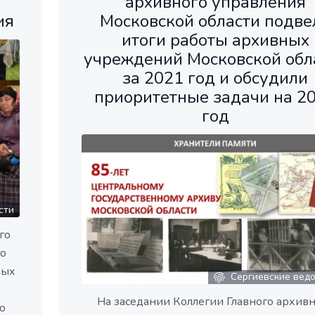
архивного управления
ия
Московской области подве
итоги работы архивных
учреждений Московской обл
за 2021 год и обсудили
приоритетные задачи на 2
год
сти
го
го
ных
Сергиевские вед
На заседании Коллегии Главного архив
о