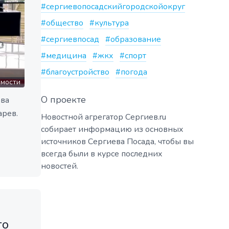
#сергиевопосадскийгородскойокруг
#общество
#культура
#сергиевпосад
#образование
#медицина
#жкх
#спорт
#благоустройство
#погода
омости
О проекте
ава
арев.
Новостной агрегатор Сергиев.ru
собирает информацию из основных
источников Сергиева Посада, чтобы вы
всегда были в курсе последних
новостей.
го