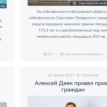
Сергиевские вед
сад
Из собственности Московской области
собственность Сергиево-Посадского горо
а
округа передано нежилое здание площ
и
773,2 кв. м и расположенный под ни
и
земельный участок площадью 900 кв. 
в
617
Сергиевские ведомости
29 марта 2022
Политика
Алексей Деяк провел при
граждан