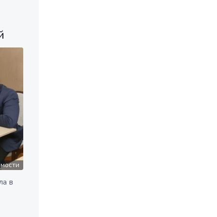
й
омости
ла в